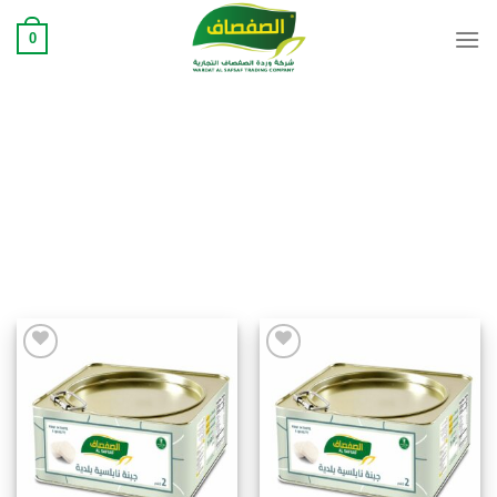
Ski
0
t
conten
Add to
Add to
wishlist
wishlist