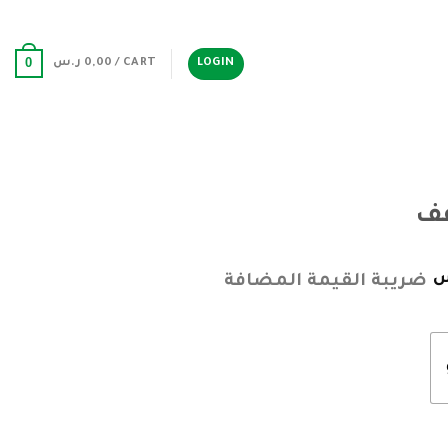
0
LOGIN
CART /
0,00
ر.س
فف
س
ضريبة القيمة المضافة