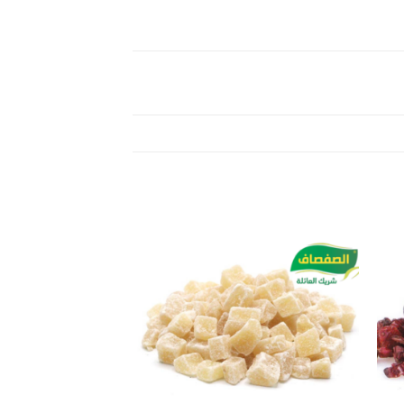
Add to
Add 
wishlist
wishl