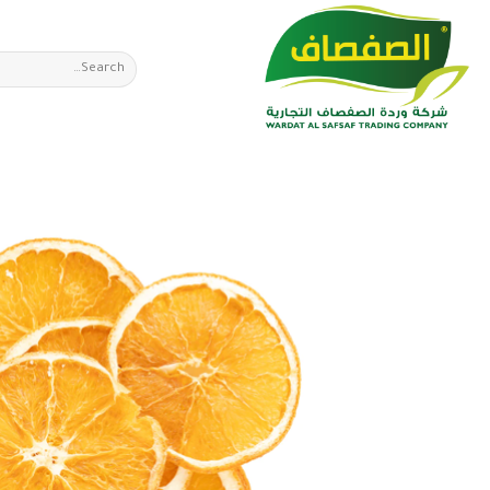
Ski
t
Search
conten
for: