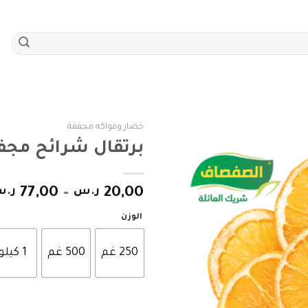
خضار وفواكه مجففة
برتقال شرائح مج
Add to
wishlist
20,00
ر.س
–
77,00
ر.
الوزن
250 غم
500 غم
1 كيلو