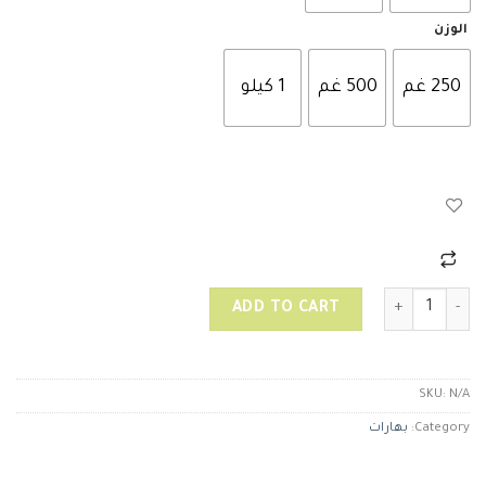
الوزن
250 غم
500 غم
1 كيلو
بهار حلو quantity
ADD TO CART
SKU:
N/A
Category:
بهارات