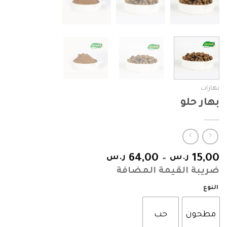
بهارات
بهار حلو
15,00
ر.س
–
64,00
ر.س
ضريبة القيمة المضافة
النوع
مطحون
حب