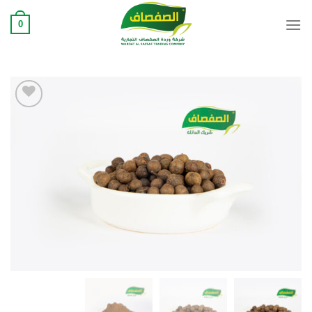
Ski
0
t
conten
Add to
wishlist