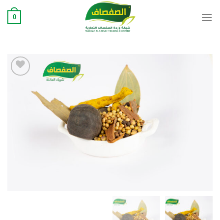
Ski
0
t
conten
Add to
wishlist