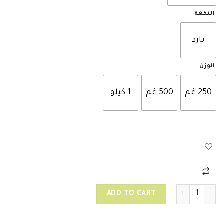
النكهة
بارد
الوزن
250 غم
500 غم
1 كيلو
بهارات مشكل حب quantity
ADD TO CART