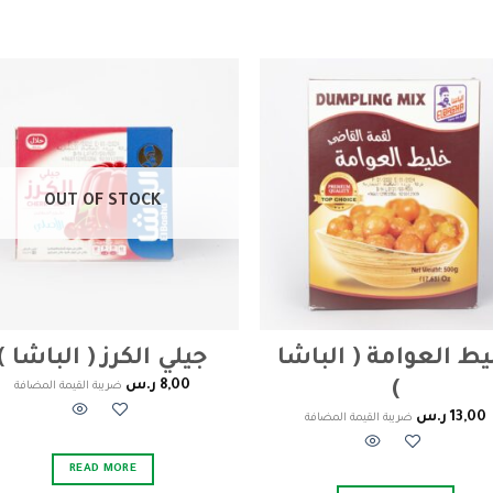
to
Add to
ist
wishlist
OUT OF STOCK
يط العوامة ( الباشا
جيلي الكرز ( الباشا )
8,00
ر.س
)
ضريبة القيمة المضافة
13,00
ر.س
ضريبة القيمة المضافة
READ MORE