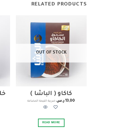
RELATED PRODUCTS
Add to
wishlist
OUT OF STOCK
كاكاو ( الباشا )
خل
13,00
ر.س
ضريبة القيمة المضافة
READ MORE