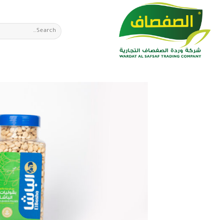
Ski
t
Search
conten
for: