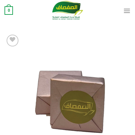
Ski
0
t
conten
Add to
wishlist