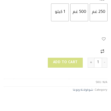
250 غم
500 غم
1 كيلو
تشيز كيك توت زهر quantity
ADD TO CART
SKU:
N/A
Category:
شوكولاتة ونوغا