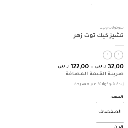
شوكولاتة ونوغا
تشيز كيك توت زهر
32,00
ر.س
–
122,00
ر.س
ضريبة القيمة المضافة
زبدة شوكولاتة غير مهدرجة
المصدر
الصفصاف
الوزن