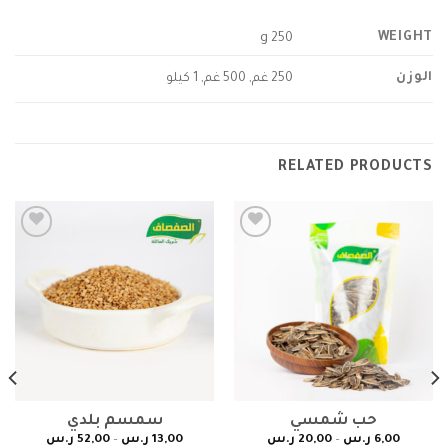
WEIGHT
250 g
الوزن
250 غم, 500 غم, 1 كيلو
RELATED PRODUCTS
Add to
Add to
wishlist
wishlist
حب شمسي
سمسم بلدي
6,00
ر.س
–
20,00
ر.س
13,00
ر.س
–
52,00
ر.س