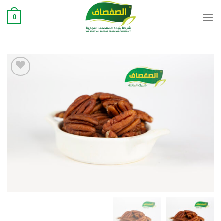
Ski
0
t
conten
Add to
wishlist