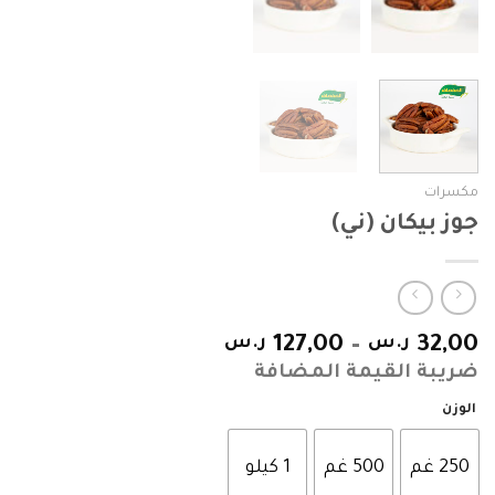
مكسرات
جوز بيكان (ني)
32,00
ر.س
–
127,00
ر.س
ضريبة القيمة المضافة
الوزن
250 غم
500 غم
1 كيلو