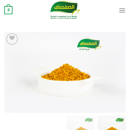
Ski
0
t
conten
Add to
wishlist