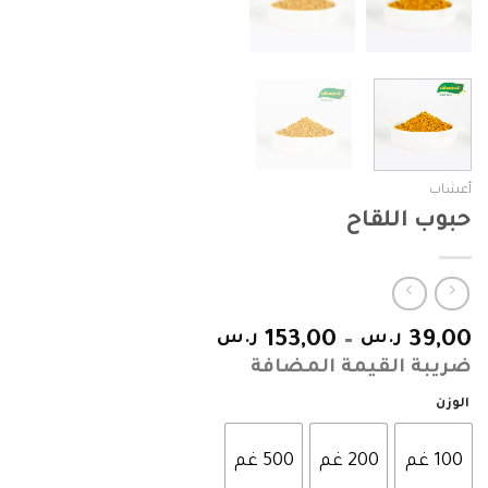
أعشاب
حبوب اللقاح
39,00
ر.س
–
153,00
ر.س
ضريبة القيمة المضافة
الوزن
100 غم
200 غم
500 غم