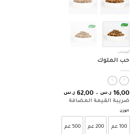
أعشاب
حب الملوك
16,00
ر.س
–
62,00
ر.س
ضريبة القيمة المضافة
الوزن
100 غم
200 غم
500 غم