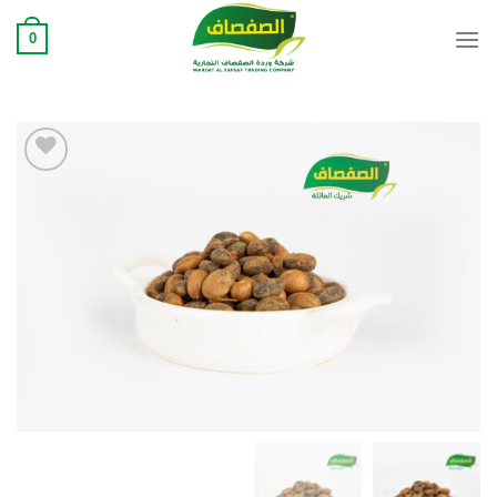
Ski
0
t
conten
Add to
wishlist