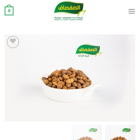
Ski
0
t
conten
Add to
wishlist