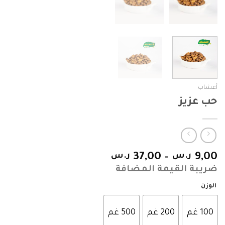
أعشاب
حب عزيز
9,00
ر.س
–
37,00
ر.س
ضريبة القيمة المضافة
الوزن
100 غم
200 غم
500 غم