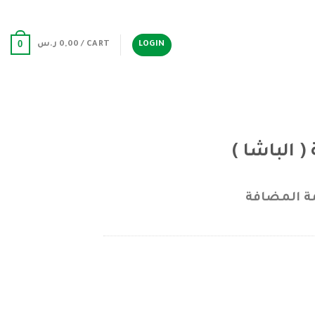
0
LOGIN
CART /
0,00
ر.س
( الباشا )
ة المضافة