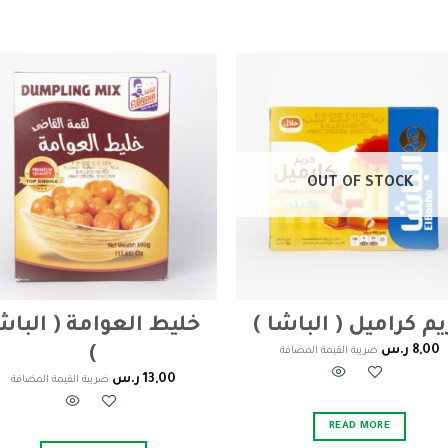
to
Add to
ist
wishlist
OUT OF STOCK
يم كراميل ( الباشا )
خليط العوامة ( الباش
8,00
ر.س
)
ضريبة القيمة المضافة
13,00
ر.س
ضريبة القيمة المضافة
READ MORE