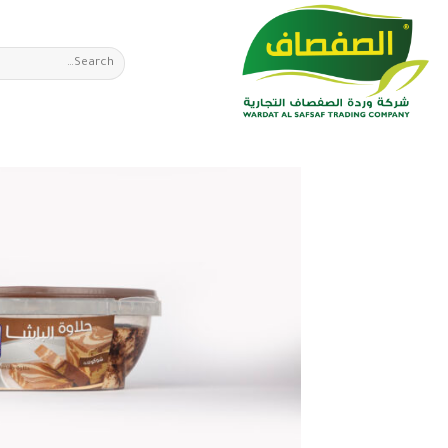
Ski
t
Search
conten
for: