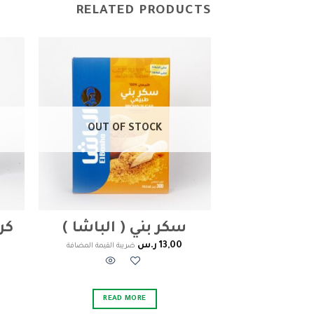
RELATED PRODUCTS
Add to
wishlist
OUT OF STOCK
سكر بني ( الباشا )
كر
13,00
ر.س
ضريبة القيمة المضافة
READ MORE