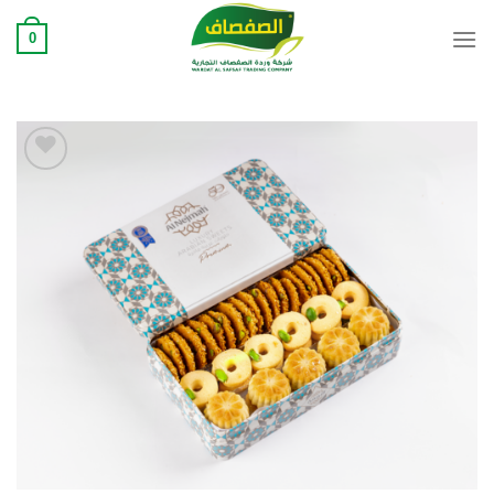
Ski
0
t
conten
Add to
wishlist