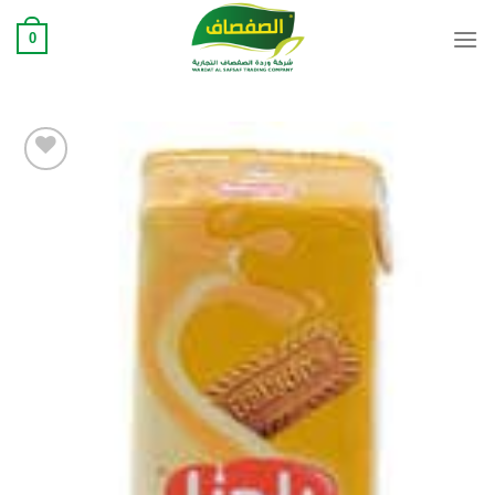
Ski
0
t
conten
Add to
wishlist