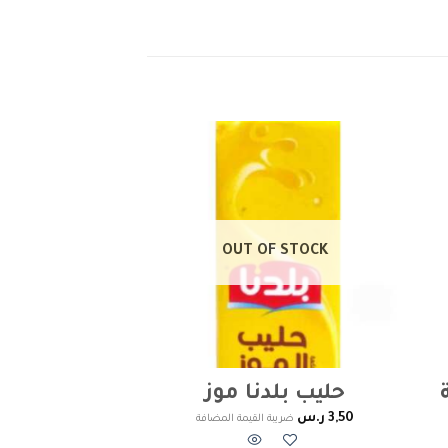
Add to
Add 
wishlist
wishl
OF STOCK
OUT OF STOCK
حليب بلدنا موز
حليب بلد
3,50
ر.س
للاطف
ضريبة القيمة المضافة
15,00
ر.س