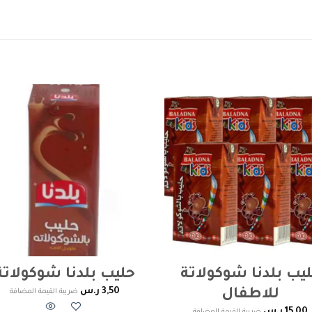
to
Add to
ist
wishlist
يب بلدنا شوكولاتة
حليب بلدنا شوكولاتة
3,50
ر.س
للاطفال
ضريبة القيمة المضافة
15,00
ر.س