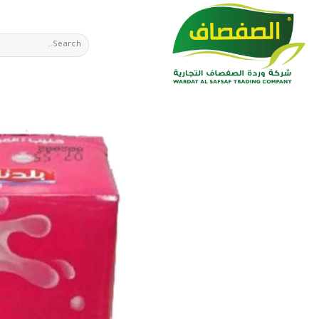
Ski
t
Search
conten
for: