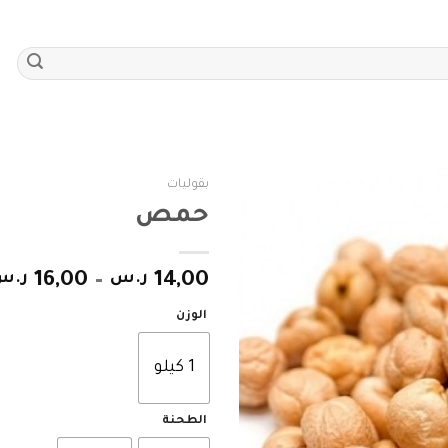
بقوليات
حمص
Add to
wishlist
14,00
ر.س
–
16,00
ر.س
الوزن
1 كيلو
الطحنة