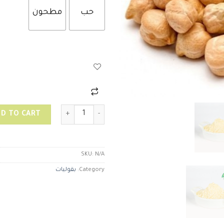
حب
مطحون
حمص quantity
D TO CART
SKU:
N/A
Category:
بقوليات