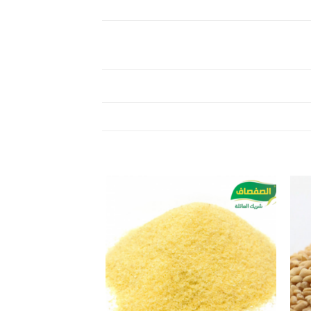
Add to
Add 
wishlist
wishl