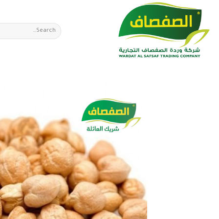
Ski
t
Search
conten
for: