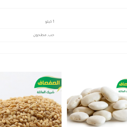
1 كيلو
حب, مطحون
to
Add to
ist
wishlist