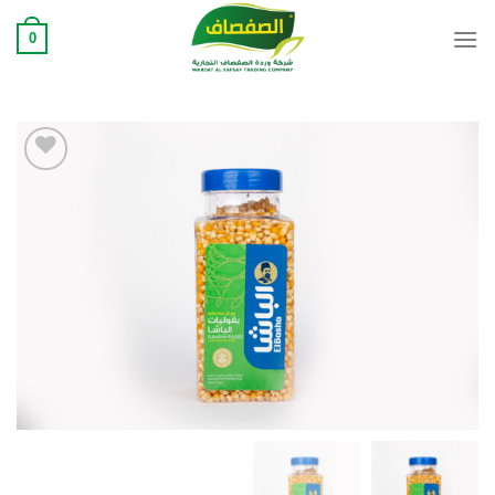
Ski
0
t
conten
Add to
wishlist