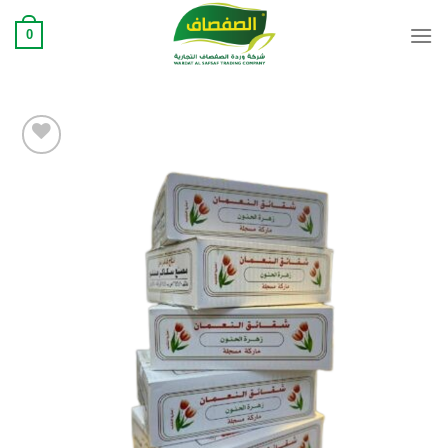
Ski
0
t
conten
Add to
wishlist