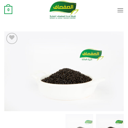
Ski
0
t
conten
Add to
wishlist