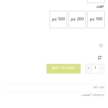
الوزن
100 غم
200 غم
500 غم
بذور الريحان quantity
ADD TO CART
SKU:
N/A
Category:
أعشاب