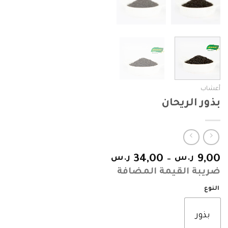
أعشاب
بذور الريحان
9,00
ر.س
–
34,00
ر.س
ضريبة القيمة المضافة
النوع
بذور