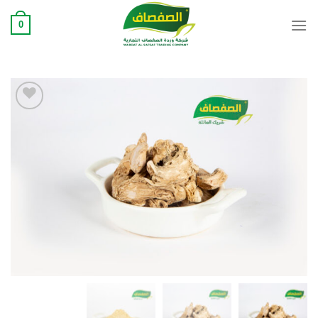
Ski
0
t
conten
Add to
wishlist