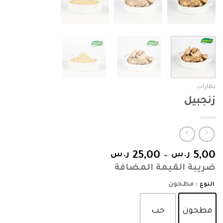
بهارات
زنجبيل
5,00
ر.س
–
25,00
ر.س
ضريبة القيمة المضافة
: مطحون
النوع
مطحون
حب