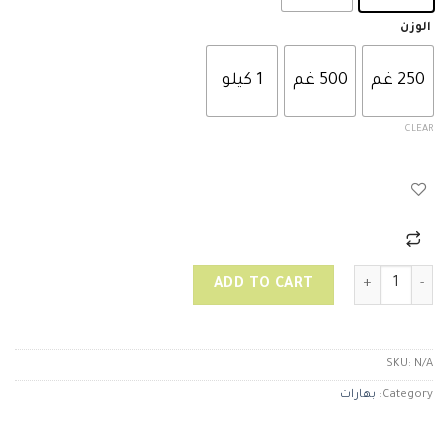
الوزن
250 غم
500 غم
1 كيلو
CLEAR
زنجبيل quantity
ADD TO CART
SKU:
N/A
Category:
بهارات