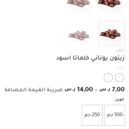
زيتون
زيتون يوناني كلماتا اسود
7,00
ر.س
–
14,00
ر.س
ضريبة القيمة المضافة
الوزن
500 جم
250 جم