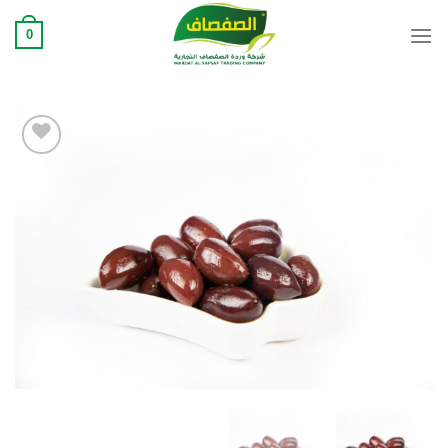
Ski
0
t
conten
Add to
wishlist