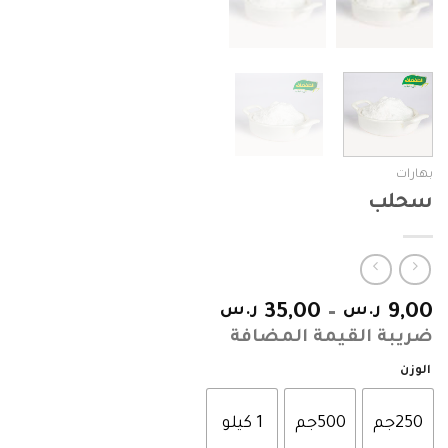
بهارات
سحلب
9,00
ر.س
–
35,00
ر.س
ضريبة القيمة المضافة
الوزن
250جم
500جم
1 كيلو