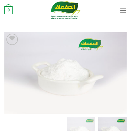
Ski
0
t
conten
Add to
wishlist