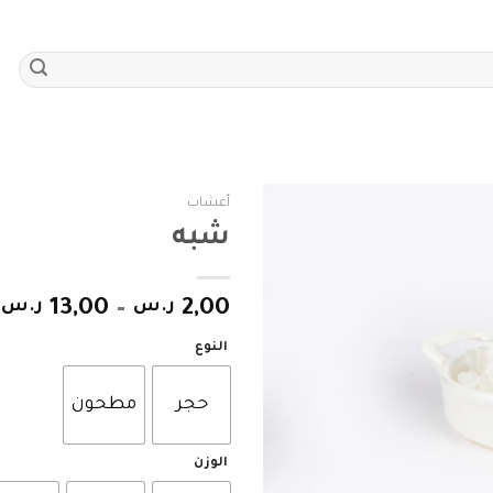
أعشاب
شبه
Add to
wishlist
2,00
ر.س
–
13,00
ر.س
النوع
حجر
مطحون
الوزن