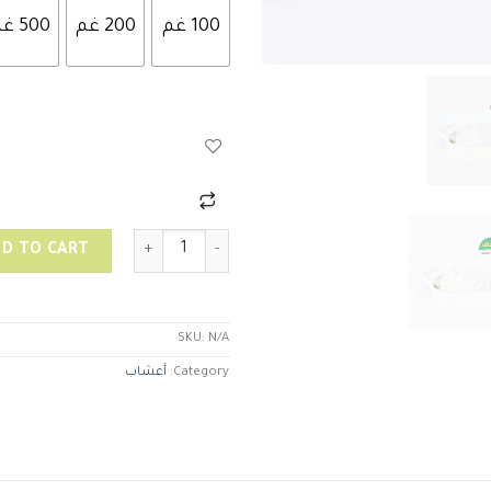
100 غم
200 غم
500 غم
شبه quantity
D TO CART
SKU:
N/A
Category:
أعشاب