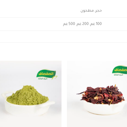
حجر, مطحون
100 غم, 200 غم, 500 غم
to
Add to
ist
wishlist