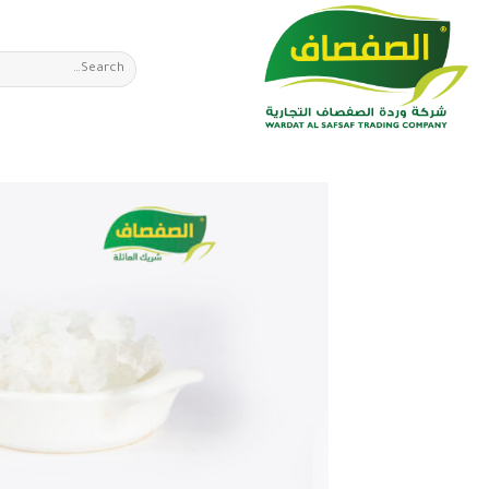
Ski
t
Search
conten
for: