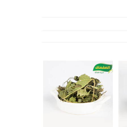
Add to
Add 
wishlist
wishl