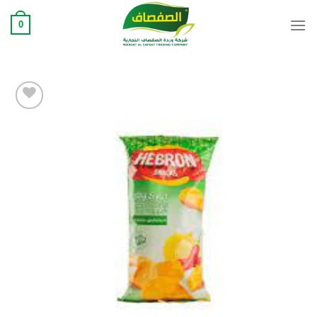
Ski
0
t
conten
Add to
wishlist