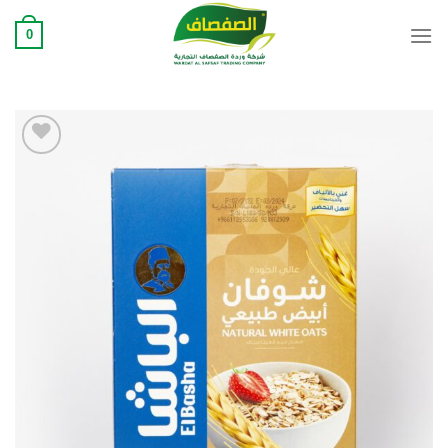
Ski
0
t
conten
Add to
wishlist