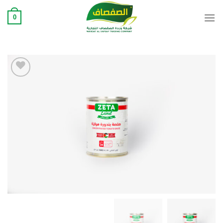
Ski
0
t
conten
Add to
wishlist