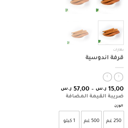
بهارات
قرفة اندوسية
15,00
ر.س
–
57,00
ر.س
ضريبة القيمة المضافة
الوزن
250 غم
500 غم
1 كيلو