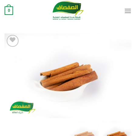
Ski
0
t
conten
Add to
wishlist