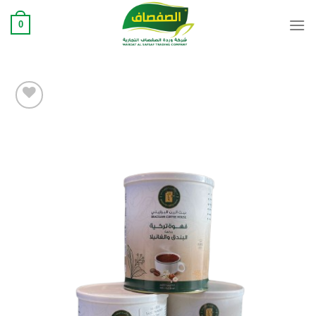
Ski
0
t
conten
Add to
wishlist