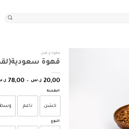
قهوة و هيل
قهوة سعودية(لقم
Add to
wishlist
20,00
ر.س
–
78,00
ر.
الطحنة
خشن
ناعم
وسط
النوع