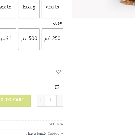
فاتحة
وسط
غامق
الوزن
250 غم
500 غم
1 كيلو
قهوة سعودية(لقمتي) quantity
D TO CART
SKU:
N/A
Category:
قهوة و هيل