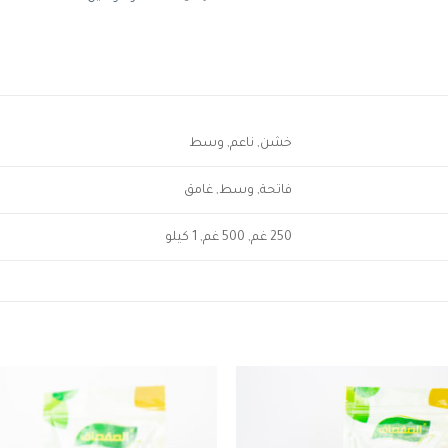
خشن, ناعم, وسط
فاتحة, وسط, غامق
250 غم, 500 غم, 1 كيلو
to
Add to
ist
wishlist