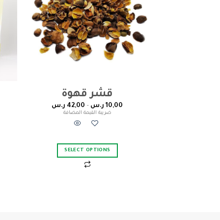
قشر قهوة
10,00
ر.س
–
42,00
ر.س
ضريبة القيمة المضافة
SELECT OPTIONS