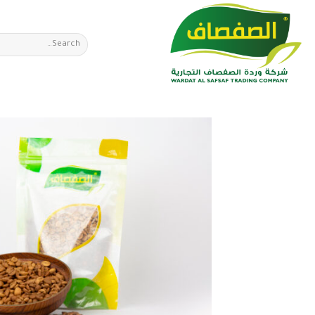
Ski
t
Search
conten
for: