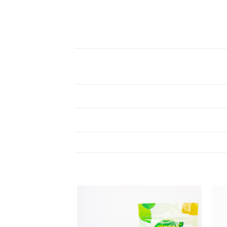
Add to
Add 
wishlist
wishl