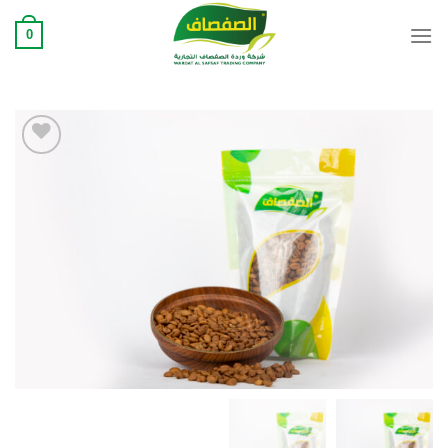
Ski
0
t
conten
Add to
wishlist