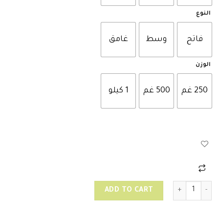
النوع
فاتح
وسط
غامق
الوزن
250 غم
500 غم
1 كيلو
قهوة سعودية (هرري) quantity
ADD TO CART