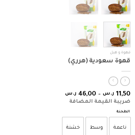
قهوة و هيل
قهوة سعودية (هرري)
11,50
ر.س
–
46,00
ر.س
ضريبة القيمة المضافة
الطحنة
ناعمة
وسط
خشنة