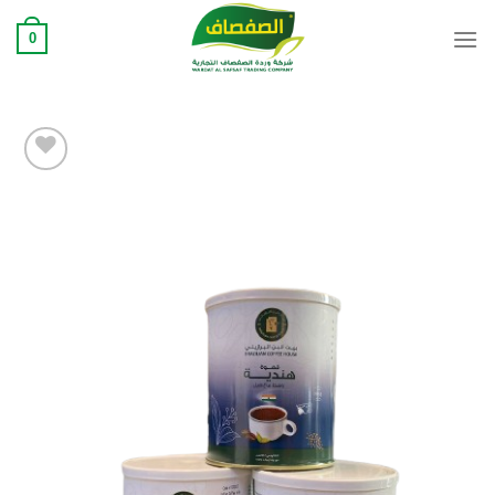
Ski
0
t
conten
Add to
wishlist