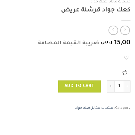
منتجات مخابز كعك جواد
كعك جواد قرشلة عريض
15,00
ر.س
ضريبة القيمة المضافة
كعك جواد قرشلة عريض quantity
ADD TO CART
Category:
منتجات مخابز كعك جواد