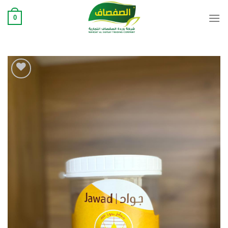
Ski
0
t
conten
Add to
wishlist