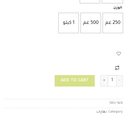
الوزن
250 غم
500 غم
1 كيلو
ليمون اسود (لومي) quantity
ADD TO CART
SKU:
N/A
Category:
بهارات