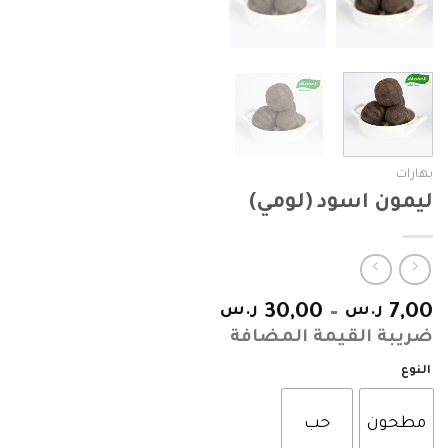
بهارات
ليمون اسود (لومي)
7,00
ر.س
–
30,00
ر.س
ضريبة القيمة المضافة
النوع
مطحون
حب