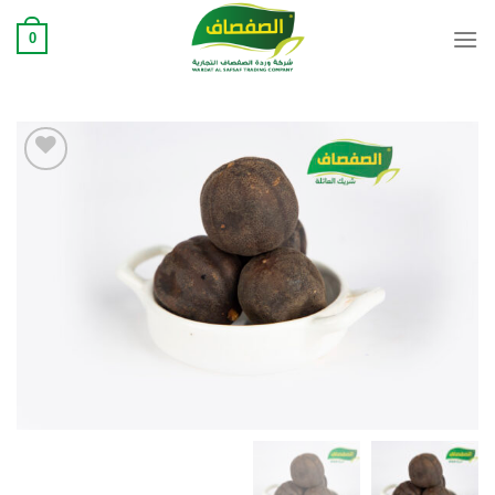
Ski
0
t
conten
Add to
wishlist