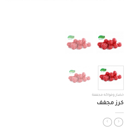
خضار وفواكه مجففة
كرز مجفف