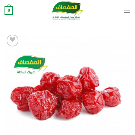
Ski
0
t
conten
Add to
wishlist