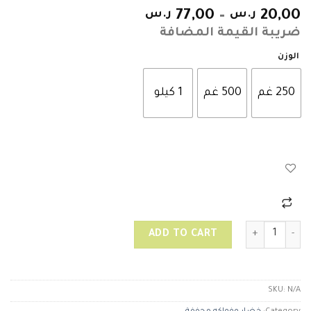
20,00
ر.س
–
77,00
ر.س
ضريبة القيمة المضافة
الوزن
250 غم
500 غم
1 كيلو
كرز مجفف quantity
ADD TO CART
SKU:
N/A