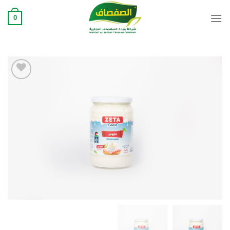
Ski
0
t
conten
Add to
wishlist