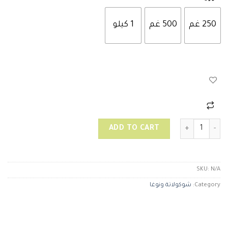
250 غم
500 غم
1 كيلو
مربعة مكسرات ذهبي quantity
ADD TO CART
SKU:
N/A
Category:
شوكولاتة ونوغا