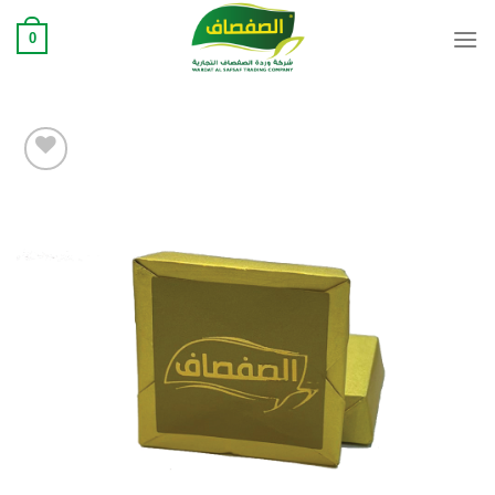
Ski
0
t
conten
Add to
wishlist