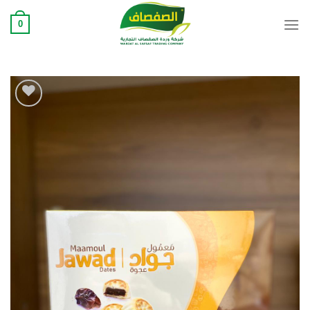
Ski
0
t
conten
Add to
wishlist