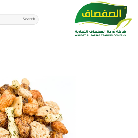
Ski
t
Search
conten
for: