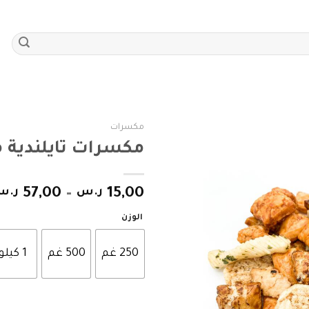
مكسرات
مكسرات تايلندية م
Add to
wishlist
15,00
ر.س
–
57,00
ر.س
الوزن
250 غم
500 غم
1 كيلو