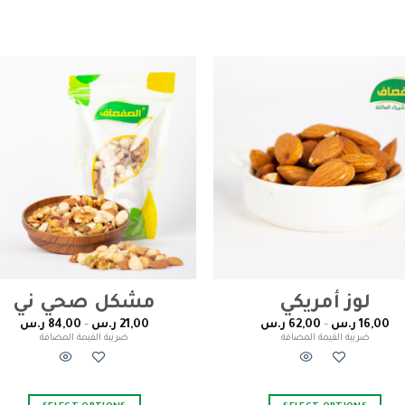
to
Add to
ist
wishlist
لوز أمريكي
مشكل صحي ني
16,00
ر.س
–
62,00
ر.س
21,00
ر.س
–
84,00
ر.س
ضريبة القيمة المضافة
ضريبة القيمة المضافة