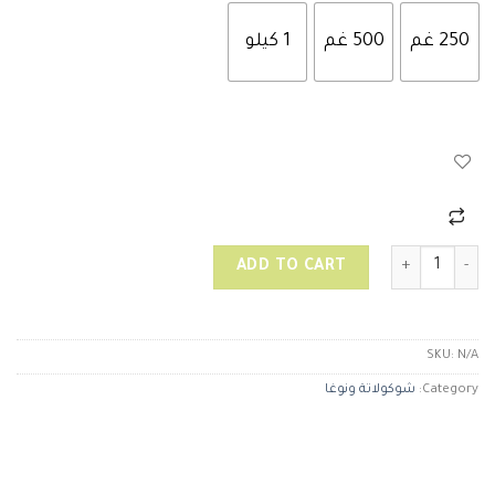
250 غم
500 غم
1 كيلو
نوغا ورد quantity
ADD TO CART
SKU:
N/A
Category:
شوكولاتة ونوغا