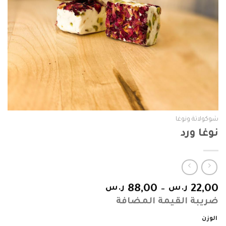
شوكولاتة ونوغا
نوغا ورد
22,00
ر.س
–
88,00
ر.س
ضريبة القيمة المضافة
الوزن