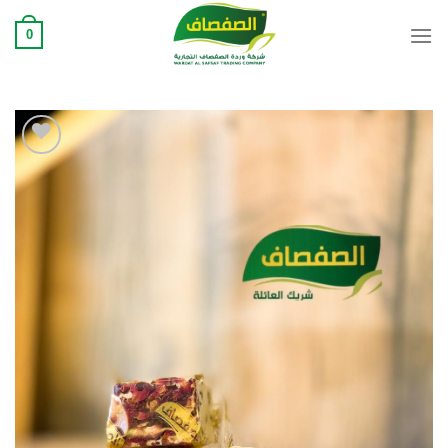
Ski
0
t
conten
Add to
wishlist