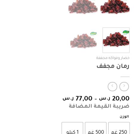
خضار وفواكه مجففة
رمان مجفف
20,00
ر.س
–
77,00
ر.س
ضريبة القيمة المضافة
الوزن
250 غم
500 غم
1 كيلو