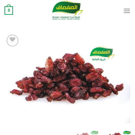
Ski
0
t
conten
Add to
wishlist