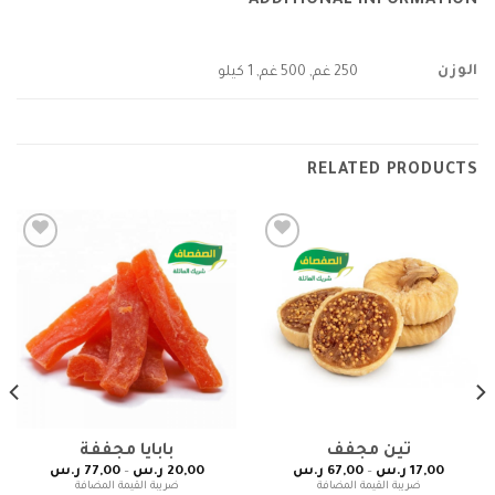
ADDITIONAL INFORMATION
الوزن
250 غم, 500 غم, 1 كيلو
RELATED PRODUCTS
Add to
Add to
wishlist
wishlist
تين مجفف
بابايا مجففة
17,00
ر.س
–
67,00
ر.س
20,00
ر.س
–
77,00
ر.س
ضريبة القيمة المضافة
ضريبة القيمة المضافة